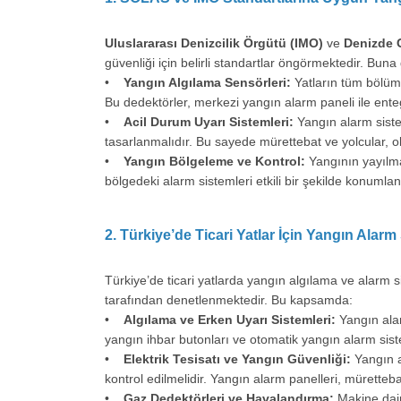
Uluslararası Denizcilik Örgütü (IMO)
ve
Denizde 
güvenliği için belirli standartlar öngörmektedir. Buna
•
Yangın Algılama Sensörleri:
Yatların tüm bölüml
Bu dedektörler, merkezi yangın alarm paneli ile entegr
•
Acil Durum Uyarı Sistemleri:
Yangın alarm siste
tasarlanmalıdır. Bu sayede mürettebat ve yolcular, ola
•
Yangın Bölgeleme ve Kontrol:
Yangının yayılma
bölgedeki alarm sistemleri etkili bir şekilde konumland
2. Türkiye’de Ticari Yatlar İçin Yangın Alar
Türkiye’de ticari yatlarda yangın algılama ve alarm s
tarafından denetlenmektedir. Bu kapsamda:
•
Algılama ve Erken Uyarı Sistemleri:
Yangın alar
yangın ihbar butonları ve otomatik yangın alarm siste
•
Elektrik Tesisatı ve Yangın Güvenliği:
Yangın al
kontrol edilmelidir. Yangın alarm panelleri, müretteb
•
Gaz Dedektörleri ve Havalandırma:
Makine dair