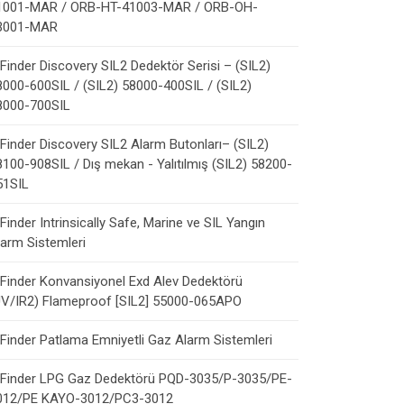
1001-MAR / ORB-HT-41003-MAR / ORB-OH-
3001-MAR
Finder Discovery SIL2 Dedektör Serisi – (SIL2)
8000-600SIL / (SIL2) 58000-400SIL / (SIL2)
8000-700SIL
Finder Discovery SIL2 Alarm Butonları– (SIL2)
8100-908SIL / Dış mekan - Yalıtılmış (SIL2) 58200-
51SIL
Finder Intrinsically Safe, Marine ve SIL Yangın
larm Sistemleri
Finder Konvansiyonel Exd Alev Dedektörü
UV/IR2) Flameproof [SIL2] 55000-065APO
Finder Patlama Emniyetli Gaz Alarm Sistemleri
Finder LPG Gaz Dedektörü PQD-3035/P-3035/PE-
012/PE KAYO-3012/PC3-3012