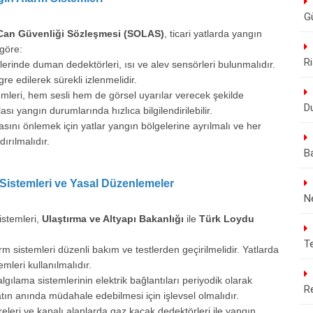
Gü
Can Güvenliği Sözleşmesi (SOLAS)
, ticari yatlarda yangın
 göre:
Ri
erinde duman dedektörleri, ısı ve alev sensörleri bulunmalıdır.
e edilerek sürekli izlenmelidir.
mleri, hem sesli hem de görsel uyarılar verecek şekilde
D
sı yangın durumlarında hızlıca bilgilendirilebilir.
sını önlemek için yatlar yangın bölgelerine ayrılmalı ve her
ırılmalıdır.
B
m Sistemleri ve Yasal Düzenlemeler
N
istemleri,
Ulaştırma ve Altyapı Bakanlığı
ile
Türk Loydu
Te
m sistemleri düzenli bakım ve testlerden geçirilmelidir. Yatlarda
mleri kullanılmalıdır.
gılama sistemlerinin elektrik bağlantıları periyodik olarak
R
atın anında müdahale edebilmesi için işlevsel olmalıdır.
eleri ve kapalı alanlarda gaz kaçak dedektörleri ile yangın