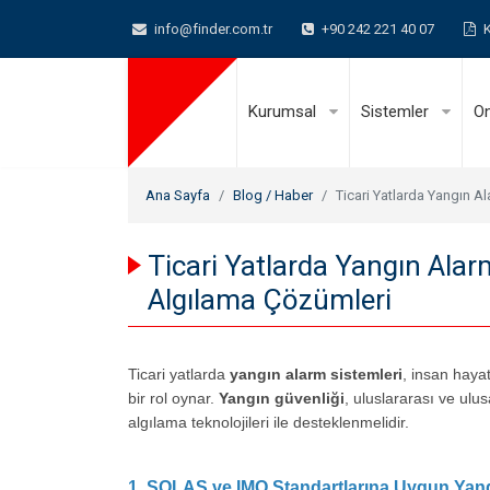
info@finder.com.tr
+90 242 221 40 07
K
Kurumsal
Sistemler
On
Ana Sayfa
Blog / Haber
Ticari Yatlarda Yangın A
Ticari Yatlarda Yangın Alar
Algılama Çözümleri
Ticari yatlarda
yangın alarm sistemleri
, insan hayat
bir rol oynar.
Yangın güvenliği
, uluslararası ve ul
algılama teknolojileri ile desteklenmelidir.
1. SOLAS ve IMO Standartlarına Uygun Yang