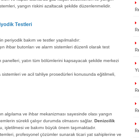
temleri, yangın riskini azaltacak şekilde düzenlenmelidir.
R
yodik Testleri
R
in periyodik bakım ve testler yapılmalıdır:
n ihbar butonları ve alarm sistemleri düzenli olarak test
R
 panelleri, yatın tüm bölümlerini kapsayacak şekilde merkezi
Y
istemleri ve acil tahliye prosedürleri konusunda eğitilmeli,
R
R
ın algılama ve ihbar mekanizması sayesinde olası yangın
stemlerin sürekli çalışır durumda olmasını sağlar.
Denizcilik
u, işletilmesi ve bakımı büyük önem taşımaktadır.
R
stemleri, profesyonel çözümler sunarak ticari yat sahiplerine ve