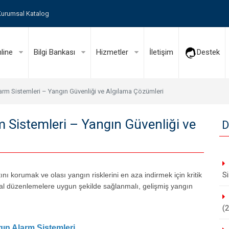
urumsal Katalog
line
Bilgi Bankası
Hizmetler
İletişim
Destek
larm Sistemleri – Yangın Güvenliği ve Algılama Çözümleri
m Sistemleri – Yangın Güvenliği ve
D
Si
ını korumak ve olası yangın risklerini en aza indirmek için kritik
usal düzenlemelere uygun şekilde sağlanmalı, gelişmiş yangın
(
ın Alarm Sistemleri