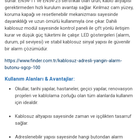
sunar. EN54-11 ve EN54-25 sertifikalı olan ürün, kablo altyapısı
gerektirmeden hızlı kurulum avantajı sağlar. Kırılmaz cam yüzey,
koruma kapağı ve resetlenebilir mekanizması sayesinde
dayanıklılığı ve uzun ömürlü kullanımıyla öne çıkar. Dahili
kablosuz modül sayesinde kontrol paneli ile çift yönlü iletişim
kurar ve düşük güç tüketimi ile çalışır. LED göstergeleri (alarm,
durum, pil seviyesi) ve stabil kablosuz sinyal yapısı ile güvenilir
bir alarm çözümüdür.
https://www.finder.com.tr/kablosuz-adresli-yangin-alarm-
butonu-sgcp-100
Kullanım Alanları & Avantajlar:
Okullar, tarihi yapılar, hastaneler, geçici yapılar, renovasyon
projeleri ve kablolama zorluğu olan tüm alanlarda kullanım
için idealdir.
Kablosuz altyapısı sayesinde zaman ve işçilikten tasarruf
sağlar.
Adreslenebilir yapısı sayesinde hangi butondan alarm